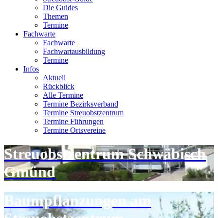
Die Guides
Themen
Termine
Fachwarte
Fachwarte
Fachwartausbildung
Termine
Infos
Aktuell
Rückblick
Alle Termine
Termine Bezirksverband
Termine Streuobstzentrum
Termine Führungen
Termine Ortsvereine
Streuobstzentrum Schwäbisch
Gmünd
Baumpflanzungen am