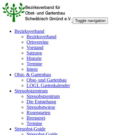
Toggle navigation
Bezirksverband
Bezirksverband
Ortsvereine
Vorstand
Satzung
Historie
Termine
Intern
Obst- & Gartenbau
Obst- und Gartenbau
LOGL Gartenkalender
Streuobstzentrum
Streuobstzentrum
Die Entstehung
Streuobstwiese
Rosengarten
Brennerei
Termine
Streuobst-Guide
Streuobst-Guide