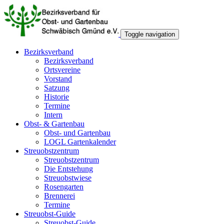
Toggle navigation
Bezirksverband
Bezirksverband
Ortsvereine
Vorstand
Satzung
Historie
Termine
Intern
Obst- & Gartenbau
Obst- und Gartenbau
LOGL Gartenkalender
Streuobstzentrum
Streuobstzentrum
Die Entstehung
Streuobstwiese
Rosengarten
Brennerei
Termine
Streuobst-Guide
Streuobst-Guide