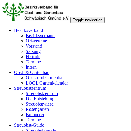
Toggle navigation
Bezirksverband
Bezirksverband
Ortsvereine
Vorstand
Satzung
Historie
Termine
Intern
Obst- & Gartenbau
Obst- und Gartenbau
LOGL Gartenkalender
Streuobstzentrum
Streuobstzentrum
Die Entstehung
Streuobstwiese
Rosengarten
Brennerei
Termine
Streuobst-Guide
Streuobst-Guide