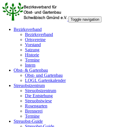
Toggle navigation
Bezirksverband
Bezirksverband
Ortsvereine
Vorstand
Satzung
Historie
Termine
Intern
Obst- & Gartenbau
Obst- und Gartenbau
LOGL Gartenkalender
Streuobstzentrum
Streuobstzentrum
Die Entstehung
Streuobstwiese
Rosengarten
Brennerei
Termine
Streuobst-Guide
Streuobst-Guide