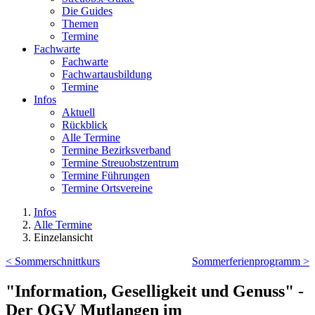
Die Guides
Themen
Termine
Fachwarte
Fachwarte
Fachwartausbildung
Termine
Infos
Aktuell
Rückblick
Alle Termine
Termine Bezirksverband
Termine Streuobstzentrum
Termine Führungen
Termine Ortsvereine
Infos
Alle Termine
Einzelansicht
< Sommerschnittkurs
Sommerferienprogramm >
"Information, Geselligkeit und Genuss" -
Der OGV Mutlangen im