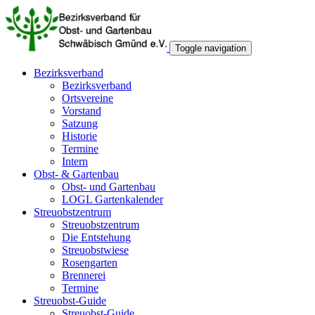
Toggle navigation
Bezirksverband
Bezirksverband
Ortsvereine
Vorstand
Satzung
Historie
Termine
Intern
Obst- & Gartenbau
Obst- und Gartenbau
LOGL Gartenkalender
Streuobstzentrum
Streuobstzentrum
Die Entstehung
Streuobstwiese
Rosengarten
Brennerei
Termine
Streuobst-Guide
Streuobst-Guide