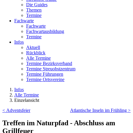
Die Guides
Themen
Termine
Fachwarte
Fachwarte
Fachwartausbildung
Termine
Infos
Aktuell
Rückblick
Alle Termine
Termine Bezirksverband
Termine Streuobstzentrum
Termine Führungen
Termine Ortsvereine
Infos
Alle Termine
Einzelansicht
< Adventsfeier
Atlantische Inseln im Frühling >
Treffen im Naturpfad - Abschluss am
Grillfeuer